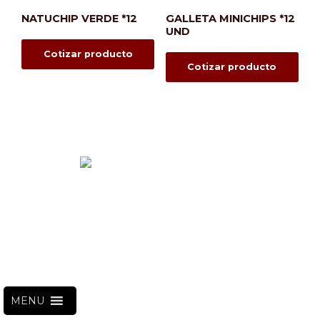
NATUCHIP VERDE *12
GALLETA MINICHIPS *12
UND
Cotizar producto
Cotizar producto
¿Necesitas ayuda?
info@suministrosinstitucionales.com
+57 1 601 49 47
Calle 95 # 47 - 08 Local 103
La castellana, Bogotá
MENU