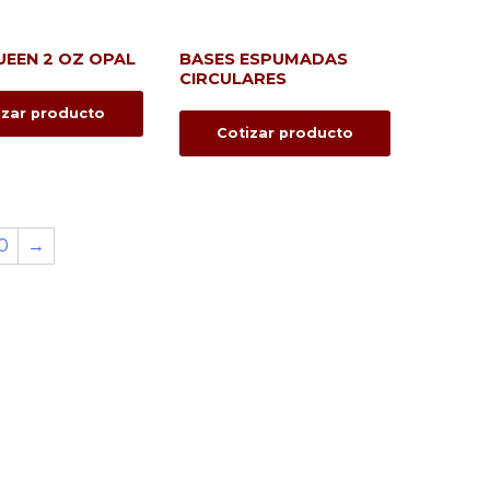
UEEN 2 OZ OPAL
BASES ESPUMADAS
CIRCULARES
izar producto
Cotizar producto
0
→
¿Necesitas ayuda?
info@suministrosinstitucionales.com
+57 1 601 49 47
Calle 95 # 47 - 08 Local 103
La castellana, Bogotá