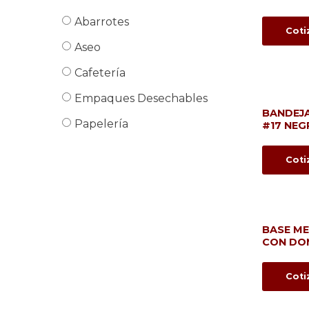
Abarrotes
Coti
Aseo
Cafetería
Empaques Desechables
BANDEJ
Papelería
#17 NEG
Coti
BASE M
CON DO
Coti