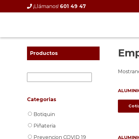
Skip
¡Llámanos!
601 49 47
to
content
Emp
Productos
Mostrand
ALUMINI
Categorias
Coti
Botiquin
Piñateria
Prevencion COVID 19
ALUMINI