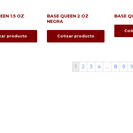
EEN 1.5 OZ
BASE QUEEN 2 OZ
BASE Q
NEGRA
Cot
zar producto
Cotizar producto
1
2
3
4
…
8
9
1