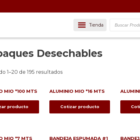
Buscador
Tienda
de
productos
aques Desechables
o 1–20 de 195 resultados
O MIO *100 MTS
ALUMINIO MIO *16 MTS
ALUMIN
zar producto
Cotizar producto
Cot
O MIO *7 MTS
BANDEJA ESPUMADA #1
BANDEJ